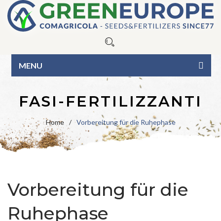
MENU
HOME
FASI-FERTILIZZANTI
ÜBER UNS
Home
/
Vorbereitung für die Ruhephase
UNSERE PRODUKTE
Saatgut
CONTAKT
Rasendünger
Blue Line
IT
EN
Vorbereitung für die
BIO-Linie
Green Line
Blumenwiese
Ruhephase