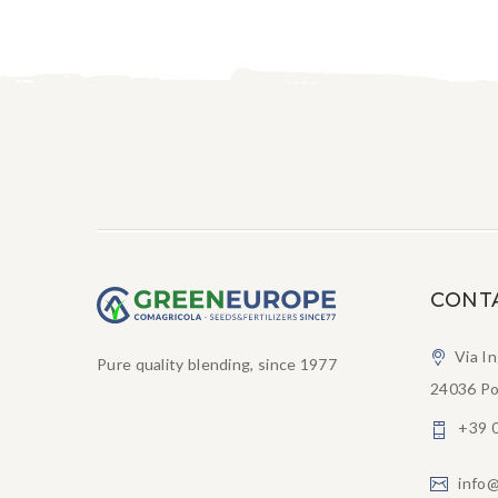
CONT
Via I
Pure quality blending, since 1977
24036 Po
+39 
info@