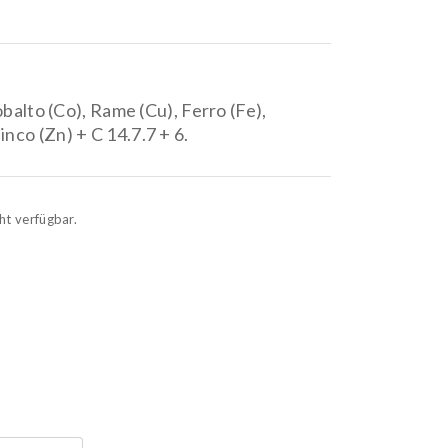
Shade
GE
kg.0,5
Granular
balto (Co), Rame (Cu), Ferro (Fe),
co (Zn) + C 14.7.7 + 6.
ht verfügbar.