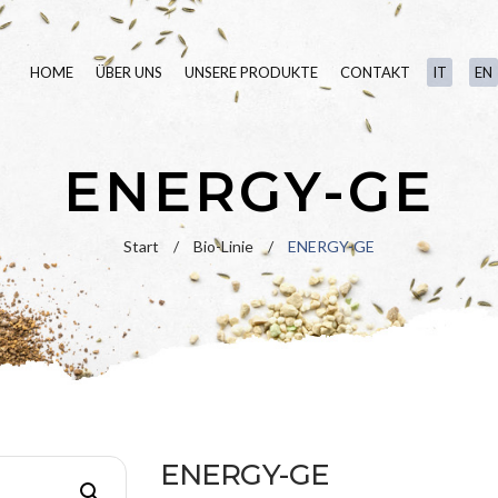
HOME
ÜBER UNS
UNSERE PRODUKTE
CONTAKT
IT
EN
SAATGUT
ENERGY-GE
RASENDÜNGER
BIO-LINIE
Start
/
Bio-Linie
/
ENERGY-GE
BLUMENWIESE
HYDROSEMINE
ENERGY-GE