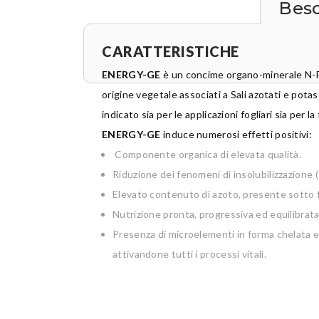
Bes
CARATTERISTICHE
ENERGY-GE
è un concime organo-minerale N-P
origine vegetale associati a Sali azotati e pota
indicato sia per le applicazioni fogliari sia per la
ENERGY-GE
induce numerosi effetti positivi:
Componente organica di elevata qualità.
Riduzione dei fenomeni di insolubilizzazione 
Elevato contenuto di azoto, presente sotto fo
Nutrizione pronta, progressiva ed equilibrata
Presenza di microelementi in forma chelata e
attivandone tutti i processi vitali.