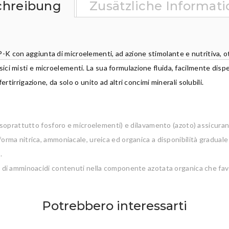
chreibung
Zusätzliche Informat
-K con aggiunta di microelementi, ad azione stimolante e nutritiva, o
ssici misti e microelementi. La sua formulazione fluida, facilmente disp
 fertirrigazione, da solo o unito ad altri concimi minerali solubili.
(soprattutto fosforo e microelementi) e dilavamento (azoto) assicurando
rma nitrica, ammoniacale, ureica ed organica a disponibilità graduale
.
 di amminoacidi contenuti nella componente azotata organica che favor
Potrebbero interessarti