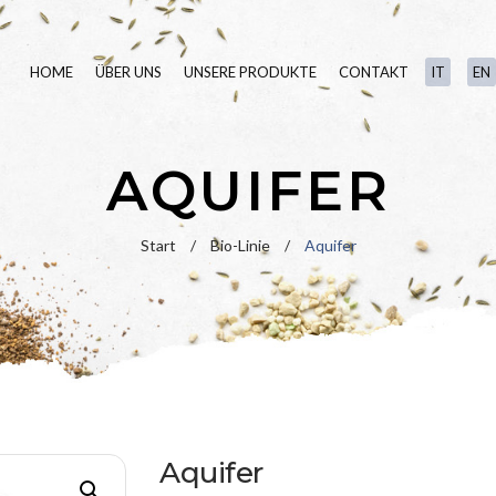
HOME
ÜBER UNS
UNSERE PRODUKTE
CONTAKT
IT
EN
SAATGUT
AQUIFER
RASENDÜNGER
BIO-LINIE
Start
/
Bio-Linie
/
Aquifer
BLUMENWIESE
HYDROSEMINE
Aquifer