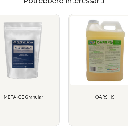
Potrebbero interessarti
META-GE Granular
OARS HS