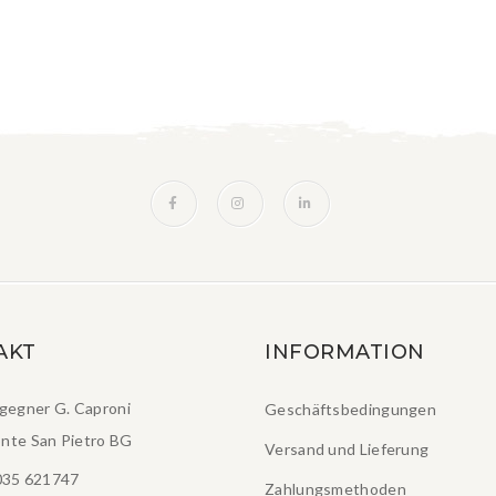
AKT
INFORMATION
ngegner G. Caproni
Geschäftsbedingungen
nte San Pietro BG
Versand und Lieferung
035 621747
Zahlungsmethoden