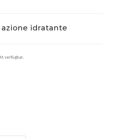
PS
Aid
 azione idratante
ht verfügbar.