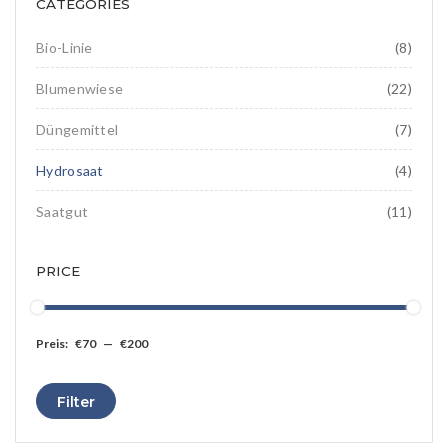
CATEGORIES
Hydrosemine
Landschaft
Ornamentalien
Bio-Linie
(8)
Speziale
Blumenwiese
(22)
Insektenpopulation
Düngemittel
(7)
Hydrosaat
(4)
Saatgut
(11)
PRICE
Preis:
€70
—
€200
Min.
Max.
Filter
Preis
Preis