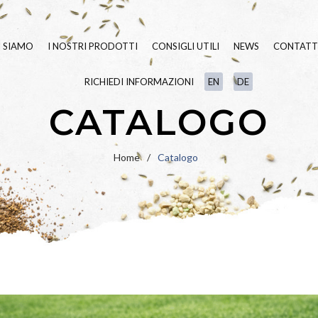
I SIAMO
I NOSTRI PRODOTTI
CONSIGLI UTILI
NEWS
CONTATT
RICHIEDI INFORMAZIONI
EN
DE
SEMENTI TAPPETO ERBOSO
BLUE
LINE
CATALOGO
FERTILIZZANTI
GREEN
LINE
LINEA
BIO
VARIETÀ IN PU
Home
/
Catalogo
UMETTANTI E SURFATTANTI
PRATO FIORITO
PAESAGGIO
IDROSEMINA
ORNAMENTALI
SPECIALI
RIPOPOLAZIONE