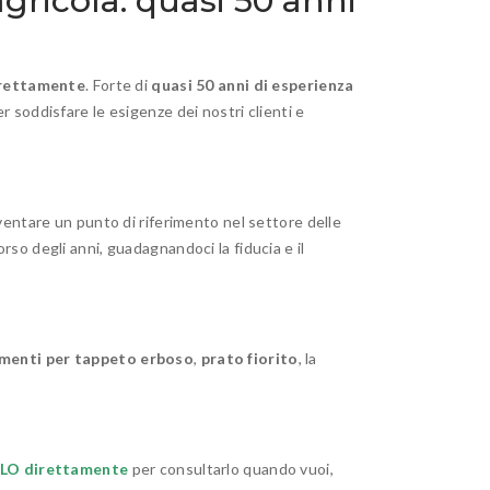
gricola: quasi 50 anni
irettamente
. Forte di
quasi 50 anni di esperienza
er soddisfare le esigenze dei nostri clienti e
entare un punto di riferimento nel settore delle
orso degli anni, guadagnandoci la fiducia e il
menti per tappeto erboso
,
prato fiorito
, la
LO direttamente
per consultarlo quando vuoi,