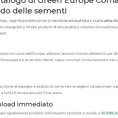
catalogo di Green Europe Coma
ndo delle sementi
logo, oggi disponibile anche in
versione interattiva
e
scaricabile d
amo impegnati a fornire prodotti di alta qualità e soluzioni innovative p
erdi.
enda nel cuore dell’Europa, abbiamo lavorato instancabilmente per div
ll’innovazione e al servizio clienti, siamo cresciuti costantemente nel c
a storia di impegno e dedizione nel fornire le migliori soluzioni per:
se
n
e tutto il necessario per il tuo prato.
wnload immediato
are rapidamente prodotti, informazioni tecniche e novità, e
SCARICA