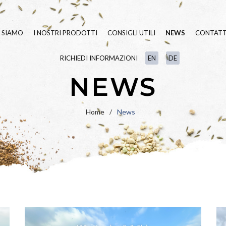
I SIAMO
I NOSTRI PRODOTTI
CONSIGLI UTILI
NEWS
CONTATT
RICHIEDI INFORMAZIONI
EN
DE
SEMENTI TAPPETO ERBOSO
BLUE
LINE
NEWS
FERTILIZZANTI
GREEN
LINE
LINEA
BIO
VARIETÀ IN PU
Home
/
News
UMETTANTI E SURFATTANTI
PRATO FIORITO
PAESAGGIO
IDROSEMINA
ORNAMENTALI
SPECIALI
RIPOPOLAZIONE