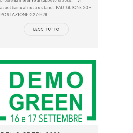
problema inerente al tappeto erboso. Vi
aspettiamo al nostro stand: PADIGLIONE 20 –
POSTAZIONE G27-H28
LEGGI TUTTO