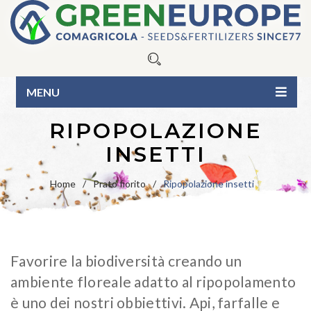
MENU
HOME
RIPOPOLAZIONE
INSETTI
CHI SIAMO
I NOSTRI PRODOTTI
Home
/
Prato fiorito
/
Ripopolazione insetti
Sementi tappeto erboso
CONSIGLI UTILI
Fertilizzanti
Blue
Line
NEWS
Favorire la biodiversità creando un
Linea
Green
BIO
Line
CONTATTI
ambiente floreale adatto al ripopolamento
Umettanti e surfattanti
Varietà in purezza
CATALOGO
è uno dei nostri obbiettivi. Api, farfalle e