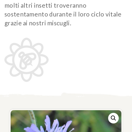
Prato fiorito
RICHIEDI INFORMAZIONI
molti altri insetti troveranno
sostentamento durante il loro ciclo vitale
Idrosemina
Paesaggio
EN
DE
grazie ai nostri miscugli.
Ornamentali
Speciali
Ripopolazione insetti