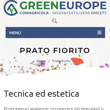
MENU
HOME
PRATO FIORITO
CHI SIAMO
Home
/
Prato fiorito
I NOSTRI PRODOTTI
Sementi tappeto erboso
CONSIGLI UTILI
Fertilizzanti
Blue
Line
NEWS
Tecnica ed estetica
Linea
Green
BIO
Line
CONTATTI
Umettanti e surfattanti
Varietà in purezza
CATALOGO
Proteggere l’ambiente, recuperare siti degradati o