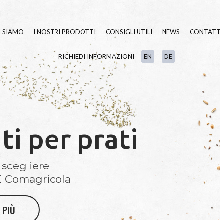
I SIAMO
I NOSTRI PRODOTTI
CONSIGLI UTILI
NEWS
CONTATT
RICHIEDI INFORMAZIONI
EN
DE
SEMENTI TAPPETO ERBOSO
BLUE
LINE
FERTILIZZANTI
GREEN
LINE
LINEA
BIO
VARIETÀ IN PU
UMETTANTI E SURFATTANTI
i per prati
PRATO FIORITO
PAESAGGIO
IDROSEMINA
ORNAMENTALI
 scegliere
 Comagricola
SPECIALI
RIPOPOLAZION
 PIÙ