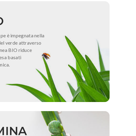
O
pe è impegnata nella
del verde attraverso
Linea BIO riduce
fesa basati
mica.
MINA