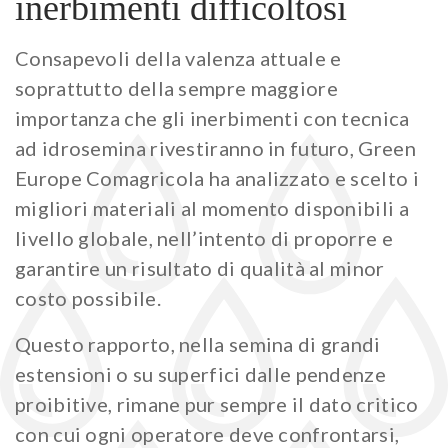
inerbimenti difficoltosi
Prato fiorito
RICHIEDI INFORMAZIONI
Idrosemina
Paesaggio
Consapevoli della valenza attuale e
EN
DE
soprattutto della sempre maggiore
Ornamentali
importanza che gli inerbimenti con tecnica
Speciali
ad idrosemina rivestiranno in futuro, Green
Ripopolazione insetti
Europe Comagricola ha analizzato e scelto i
migliori materiali al momento disponibili a
livello globale, nell’intento di proporre e
garantire un risultato di qualità al minor
costo possibile.
Questo rapporto, nella semina di grandi
estensioni o su superfici dalle pendenze
proibitive, rimane pur sempre il dato critico
con cui ogni operatore deve confrontarsi,