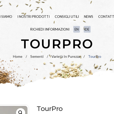
I SIAMO
I NOSTRI PRODOTTI
CONSIGLI UTILI
NEWS
CONTATT
RICHIEDI INFORMAZIONI
EN
DE
SEMENTI TAPPETO ERBOSO
BLUE
LINE
TOURPRO
FERTILIZZANTI
GREEN
LINE
LINEA
BIO
VARIETÀ IN PU
Home
/
Sementi
/
Varietà In Purezza
/
TourPro
UMETTANTI E SURFATTANTI
PRATO FIORITO
PAESAGGIO
IDROSEMINA
ORNAMENTALI
SPECIALI
RIPOPOLAZION
TourPro