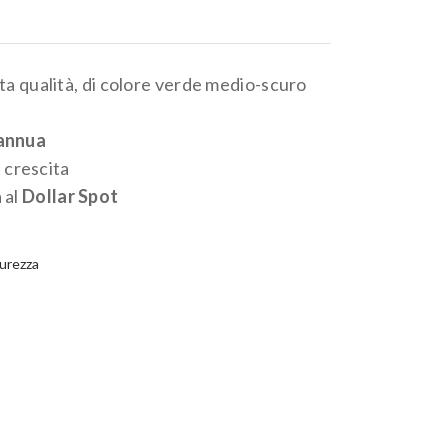
FIBER
MULCH
lta qualità, di colore verde medio-scuro
annua
i crescita
 al
Dollar Spot
purezza