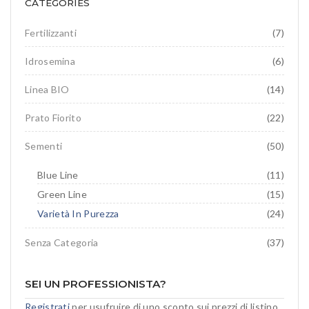
CATEGORIES
Prato fiorito
RICHIEDI INFORMAZIONI
Idrosemina
Paesaggio
Fertilizzanti
(7)
EN
DE
Ornamentali
Idrosemina
(6)
Speciali
Linea BIO
(14)
Ripopolazione insetti
Prato Fiorito
(22)
Sementi
(50)
Blue Line
(11)
Green Line
(15)
Varietà In Purezza
(24)
Senza Categoria
(37)
SEI UN PROFESSIONISTA?
Registrati
per usufruire di uno sconto sui prezzi di listino.