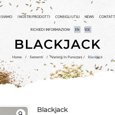
I SIAMO
I NOSTRI PRODOTTI
CONSIGLI UTILI
NEWS
CONTATT
RICHIEDI INFORMAZIONI
EN
DE
SEMENTI TAPPETO ERBOSO
BLUE
LINE
BLACKJACK
FERTILIZZANTI
GREEN
LINE
LINEA
BIO
VARIETÀ IN PU
Home
/
Sementi
/
Varietà In Purezza
/
Blackjack
UMETTANTI E SURFATTANTI
PRATO FIORITO
PAESAGGIO
IDROSEMINA
ORNAMENTALI
SPECIALI
RIPOPOLAZION
Blackjack