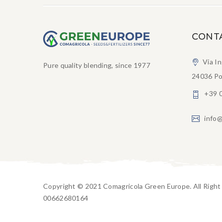
CONT
Via I
Pure quality blending, since 1977
24036 Po
+39 
info@
Copyright © 2021 Comagricola Green Europe. All Righ
00662680164