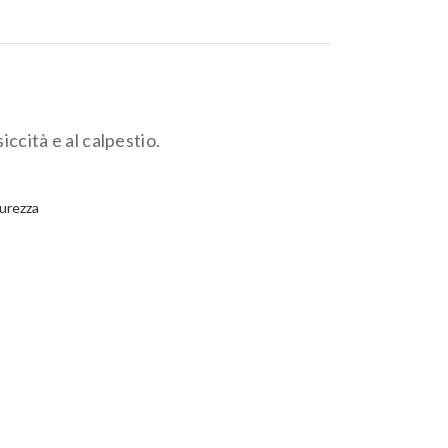
Com
Bermudagrass
iccità e al calpestio.
purezza