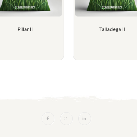
Pillar II
Talladega II