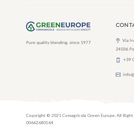
CONT
Via I
Pure quality blending, since 1977
24036 Po
+39 
info@
Copyright © 2021 Comagricola Green Europe. All Righ
00662680164