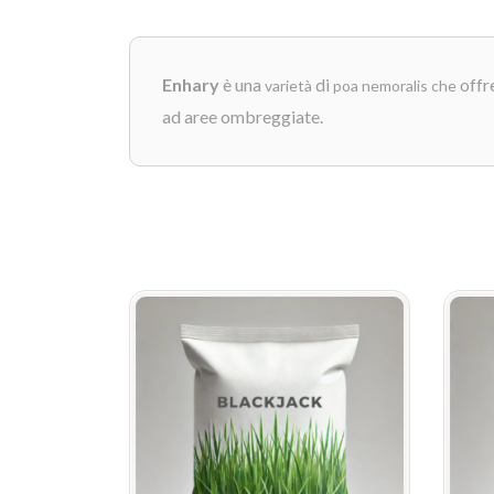
Enhary
è una
di
offr
varietà
poa nemoralis che
ad aree ombreggiate.