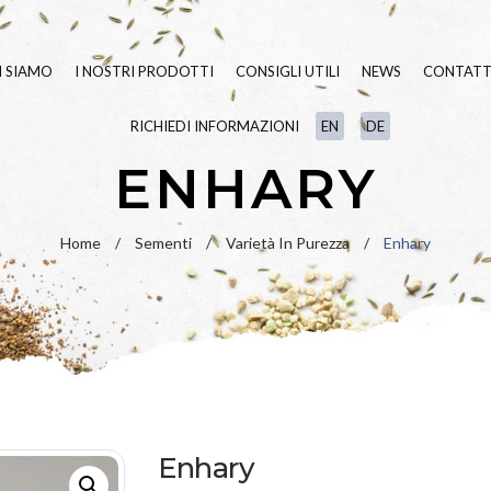
I SIAMO
I NOSTRI PRODOTTI
CONSIGLI UTILI
NEWS
CONTATT
RICHIEDI INFORMAZIONI
EN
DE
SEMENTI TAPPETO ERBOSO
BLUE
LINE
ENHARY
FERTILIZZANTI
GREEN
LINE
LINEA
BIO
VARIETÀ IN PU
Home
/
Sementi
/
Varietà In Purezza
/
Enhary
UMETTANTI E SURFATTANTI
PRATO FIORITO
PAESAGGIO
IDROSEMINA
ORNAMENTALI
SPECIALI
RIPOPOLAZION
Enhary