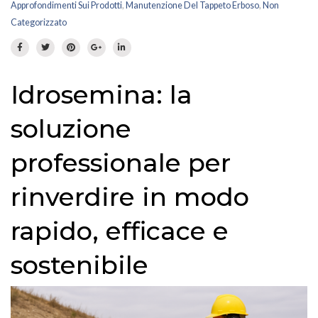
Prato fiorito
RICHIEDI INFORMAZIONI
Approfondimenti Sui Prodotti
,
Manutenzione Del Tappeto Erboso
,
Non
Categorizzato
Idrosemina
Paesaggio
EN
DE
Ornamentali
Idrosemina: la
Speciali
Ripopolazione insetti
soluzione
professionale per
rinverdire in modo
rapido, efficace e
sostenibile