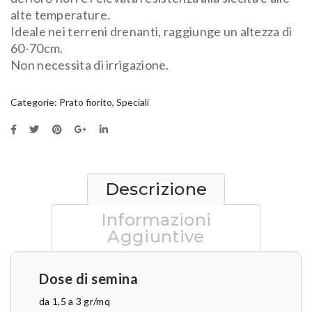
alte temperature.
Ideale nei terreni drenanti, raggiunge un altezza di
60-70cm.
Non necessita di irrigazione.
Categorie:
Prato fiorito
,
Speciali
Descrizione
Informazioni
Aggiuntive
Dose di semina
da 1,5 a 3 gr/mq