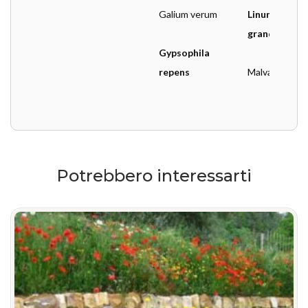
Galium verum
Linum 
grandiflrum
Gypsophila 
repens
Malva moscha
Potrebbero interessarti