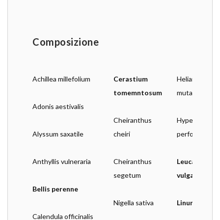
Composizione
Achillea millefolium
Cerastium 
Heliantemum 
tomemntosum
mutabile
Adonis aestivalis
Cheiranthus 
Hypericum 
Alyssum saxatile
cheiri
perforatum
Anthyllis vulneraria
Cheiranthus 
segetum
vulgare
Bellis perenne
Nigella sativa
Linum peren
Calendula officinalis