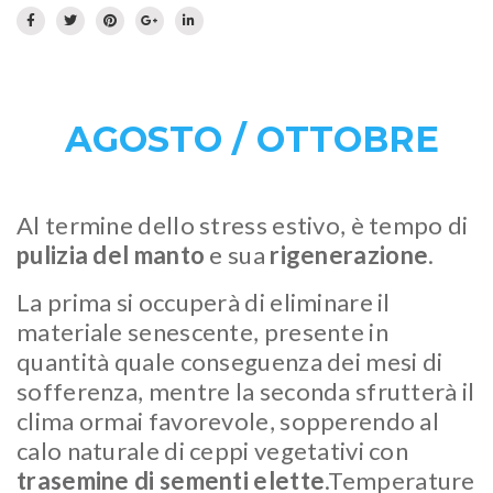
Prato fiorito
RICHIEDI INFORMAZIONI
Idrosemina
Paesaggio
EN
DE
Ornamentali
AGOSTO / OTTOBRE
Speciali
Ripopolazione insetti
Al termine dello stress estivo, è tempo di
pulizia del manto
e sua
rigenerazione
.
La prima si occuperà di eliminare il
materiale senescente, presente in
quantità quale conseguenza dei mesi di
sofferenza, mentre la seconda sfrutterà il
clima ormai favorevole, sopperendo al
calo naturale di ceppi vegetativi con
trasemine di sementi elette
.Temperature