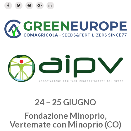
Prato fiorito
RICHIEDI INFORMAZIONI
Idrosemina
Paesaggio
EN
DE
Ornamentali
Speciali
Ripopolazione insetti
24 – 25 GIUGNO
Fondazione Minoprio,
Vertemate con Minoprio (CO)