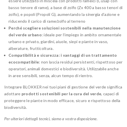
essere utilizzato in miscela con prodotti rameici (Cusap con
basso tenore di rame), a base di zolfo (Zx 400 a basso tenori di
zolfo), e popoli (Propoli G), aumentando la sinergia d’azione e
riducendo il carico di rame/zolfo al terreno
Perché scegliere soluzioni sostenibili nella manutenzione
del verde urbano
: ideale per l’impiego in ambito ornamentale
urbano e privato, giardini, aiuole, siepi e piante in vaso,
alberature, frutticoltura.
Compatibilità e sicurezza: i vantaggi di un trattamento
ecocompatibile
: non lascia residui persistenti, rispettoso per
operatori, animali domestici e biodiversità. Utilizzabile anche
in aree sensibili, senza, alcun tempo di rientro.
Integrare BLOKKER nei tuoi piani di gestione del verde significa
adottare
prodotti sostenibili per la cura del verde
, capaci di
proteggere le piante in modo efficace, sicuro e rispettoso della
biodiversità.
Per ulteriori dettagli tecnici, siamo a vostra disposizione.