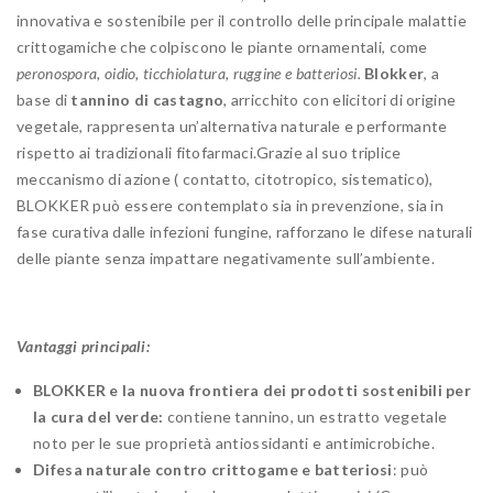
innovativa e sostenibile per il controllo delle principale malattie
crittogamiche che colpiscono le piante ornamentali, come
peronospora, oidio, ticchiolatura, ruggine e batteriosi.
Blokker
, a
base di
tannino di castagno
, arricchito con elicitori di origine
vegetale, rappresenta un’alternativa naturale e performante
rispetto ai tradizionali fitofarmaci.Grazie al suo triplice
meccanismo di azione ( contatto, citotropico, sistematico),
BLOKKER può essere contemplato sia in prevenzione, sia in
fase curativa dalle infezioni fungine, rafforzano le difese naturali
delle piante senza impattare negativamente sull’ambiente.
Vantaggi principali:
BLOKKER e la nuova frontiera dei prodotti sostenibili per
la cura del verde:
contiene tannino, un estratto vegetale
noto per le sue proprietà antiossidanti e antimicrobiche.
Difesa naturale contro crittogame e batteriosi
: può