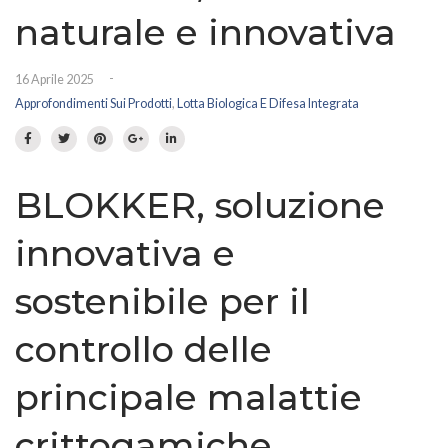
Prato fiorito
RICHIEDI INFORMAZIONI
naturale e innovativa
Idrosemina
Paesaggio
EN
DE
-
16 Aprile 2025
Ornamentali
Approfondimenti Sui Prodotti
,
Lotta Biologica E Difesa Integrata
Speciali
Ripopolazione insetti
BLOKKER, soluzione
innovativa e
sostenibile per il
controllo delle
principale malattie
crittogamiche