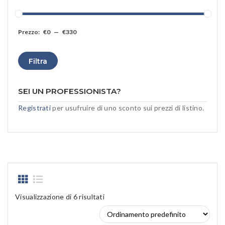
Prezzo:
€0
—
€330
Prezz
Prezz
Filtra
Min
Max
SEI UN PROFESSIONISTA?
Registrati
per usufruire di uno sconto sui prezzi di listino.
Visualizzazione di 6 risultati