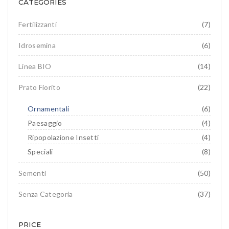
CATEGORIES
Prato fiorito
RICHIEDI INFORMAZIONI
Idrosemina
Paesaggio
Fertilizzanti
(7)
EN
DE
Ornamentali
Idrosemina
(6)
Speciali
Linea BIO
(14)
Ripopolazione insetti
Prato Fiorito
(22)
Ornamentali
(6)
Paesaggio
(4)
Ripopolazione Insetti
(4)
Speciali
(8)
Sementi
(50)
Senza Categoria
(37)
PRICE