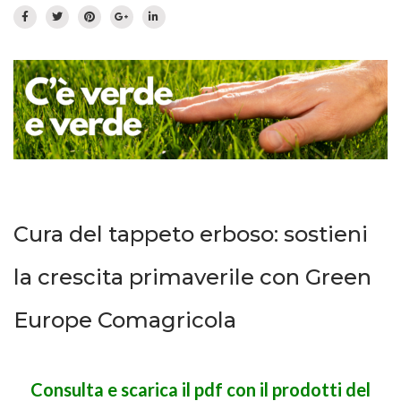
Prato fiorito
RICHIEDI INFORMAZIONI
Idrosemina
Paesaggio
EN
DE
Ornamentali
Speciali
Ripopolazione insetti
Cura del tappeto erboso: sostieni
la crescita primaverile con Green
Europe Comagricola
Consulta e scarica il pdf con il prodotti del