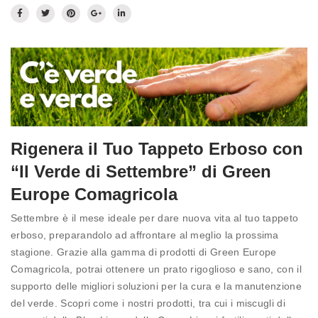
Prato fiorito
RICHIEDI INFORMAZIONI
Idrosemina
Paesaggio
EN
DE
Ornamentali
Speciali
Ripopolazione insetti
Rigenera il Tuo Tappeto Erboso con
“Il Verde di Settembre” di Green
Europe Comagricola
Settembre è il mese ideale per dare nuova vita al tuo tappeto
erboso, preparandolo ad affrontare al meglio la prossima
stagione. Grazie alla gamma di prodotti di Green Europe
Comagricola, potrai ottenere un prato rigoglioso e sano, con il
supporto delle migliori soluzioni per la cura e la manutenzione
del verde. Scopri come i nostri prodotti, tra cui i miscugli di