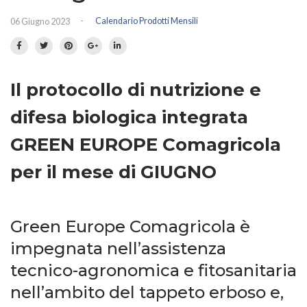
Prato fiorito
RICHIEDI INFORMAZIONI
-
Calendario Prodotti Mensili
06 Giugno 2023
Idrosemina
Paesaggio
EN
DE
Ornamentali
Il protocollo di nutrizione e
Speciali
difesa biologica integrata
Ripopolazione insetti
GREEN EUROPE Comagricola
per il mese di GIUGNO
Green Europe Comagricola è
impegnata nell’assistenza
tecnico-agronomica e fitosanitaria
nell’ambito del tappeto erboso e,