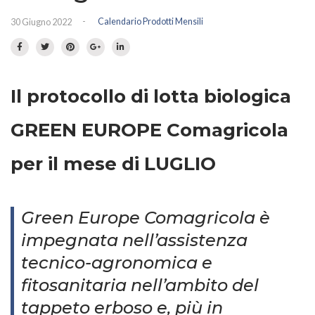
Prato fiorito
RICHIEDI INFORMAZIONI
-
Calendario Prodotti Mensili
30 Giugno 2022
Idrosemina
Paesaggio
EN
DE
Ornamentali
Speciali
Il protocollo di lotta biologica
Ripopolazione insetti
GREEN EUROPE Comagricola
per il mese di LUGLIO
Green Europe Comagricola è
impegnata nell’assistenza
tecnico-agronomica e
fitosanitaria nell’ambito del
tappeto erboso e, più in