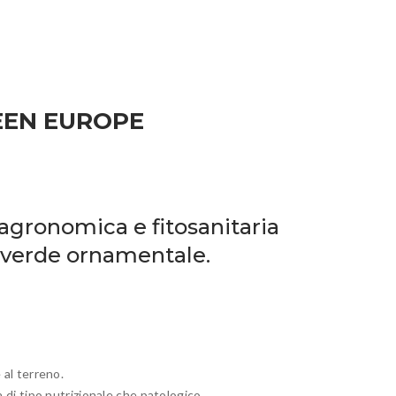
GREEN EUROPE
agronomica e fitosanitaria
el verde ornamentale.
 al terreno.
 di tipo nutrizionale che patologico.