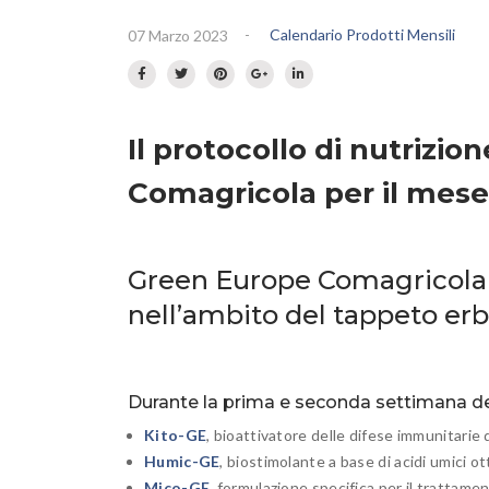
-
Calendario Prodotti Mensili
07 Marzo 2023
Il protocollo di nutrizi
Comagricola per il mes
Green Europe Comagricola e
nell’ambito del tappeto erb
Durante la prima e seconda settimana de
Kito-GE
, bioattivatore delle difese immunitarie 
Humic-GE
, biostimolante a base di acidi umici o
Mico-GE
, formulazione specifica per il trattame