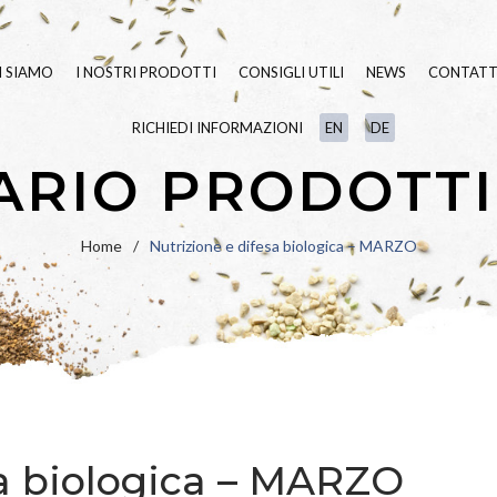
I SIAMO
I NOSTRI PRODOTTI
CONSIGLI UTILI
NEWS
CONTATT
RICHIEDI INFORMAZIONI
EN
DE
SEMENTI TAPPETO ERBOSO
BLUE
LINE
RIO PRODOTTI
FERTILIZZANTI
GREEN
LINE
LINEA
BIO
VARIETÀ IN PU
Home
/
Nutrizione e difesa biologica – MARZO
UMETTANTI E SURFATTANTI
PRATO FIORITO
PAESAGGIO
IDROSEMINA
ORNAMENTALI
SPECIALI
RIPOPOLAZION
sa biologica – MARZO