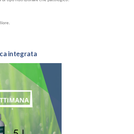
liore.
ica integrata