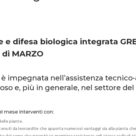
one e difesa biologica integrata 
e di MARZO
̀ impegnata nell’assistenza tecnico-
oso e, più in generale, nel settore d
l mese interventi con:
delle piante.
ttenuti da leonardite che apporta numerosi vantaggi sia alla pianta che
nto del seme che garantisce maggiore resistenza agli stress radicali sia