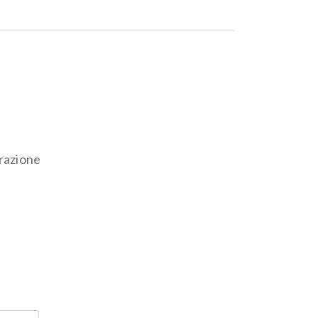
Star
Star
Arundinacea
kg.3
kg.3
razione