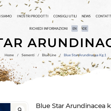
I SIAMO
I NOSTRI PRODOTTI
CONSIGLI UTILI
NEWS
CONTATT
RICHIEDI INFORMAZIONI
EN
DE
SEMENTI TAPPETO ERBOSO
BLUE
LINE
TAR ARUNDINAC
FERTILIZZANTI
GREEN
LINE
LINEA
BIO
VARIETÀ IN PU
Home
/
Sementi
/
Blue Line
/
Blue Star Arundinacea Kg.1
UMETTANTI E SURFATTANTI
PRATO FIORITO
PAESAGGIO
IDROSEMINA
ORNAMENTALI
SPECIALI
RIPOPOLAZION
Blue Star Arundinacea k