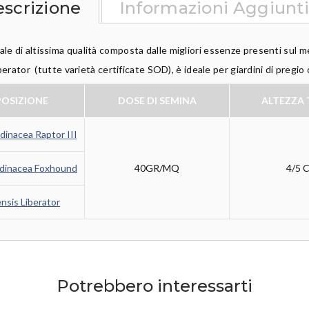
scrizione
Informazioni Aggiunt
ale di altissima qualità composta dalle migliori essenze presenti sul 
rator (tutte varietà certificate SOD), è ideale per giardini di pregio o
OSIZIONE
DOSE DI SEMINA
ALTEZZA 
dinacea Raptor III
dinacea Foxhound
40GR/MQ
4/5 
nsis Liberator
Potrebbero interessarti