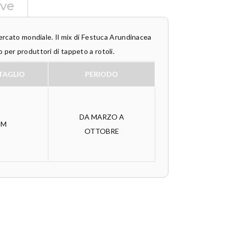
ive
mercato mondiale. Il mix di Festuca Arundinacea
 per produttori di tappeto a rotoli.
TAGLIO
PERIODO
DA MARZO A
CM
OTTOBRE