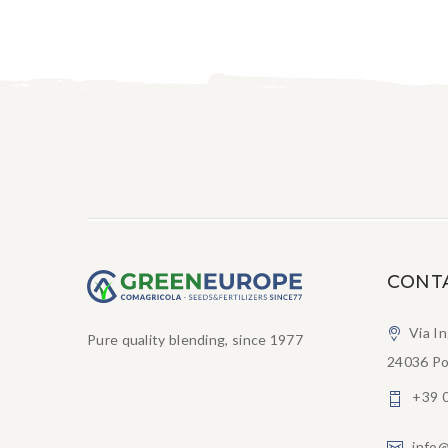
CONT
Via I
Pure quality blending, since 1977
24036 Po
+39 
info@