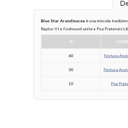
De
Blue Star Arundinacea
è una miscela tradizion
Raptor III e Foxhound unite a Poa Pratensis Libe
%
COMP
60
Festuca Arun
30
Festuca Arun
10
Poa Prate