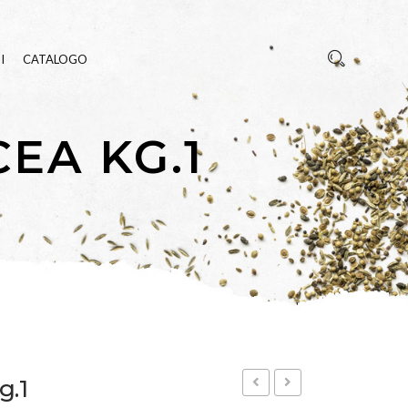
I
CATALOGO
EA KG.1
REZZA
E INSETTI
g.1