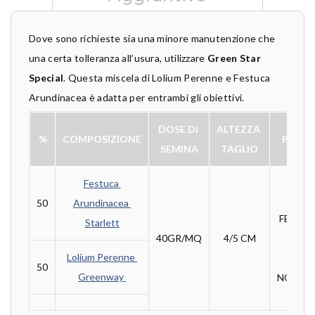
Dove sono richieste sia una minore manutenzione che
una certa tolleranza all’usura, utilizzare
Green Star
Special
. Questa miscela di Lolium Perenne e Festuca
Arundinacea è adatta per entrambi gli obiettivi.
DOSE DI 
ALTEZZA 
%
COMPOSIZIONE
PERIO
SEMINA
TAGLIO
Festuca 
DA 
50
Arundinacea 
FEBBRA
Starlett
40GR/MQ
4/5 CM
A
Lolium Perenne 
50
Greenway 
NOVEM