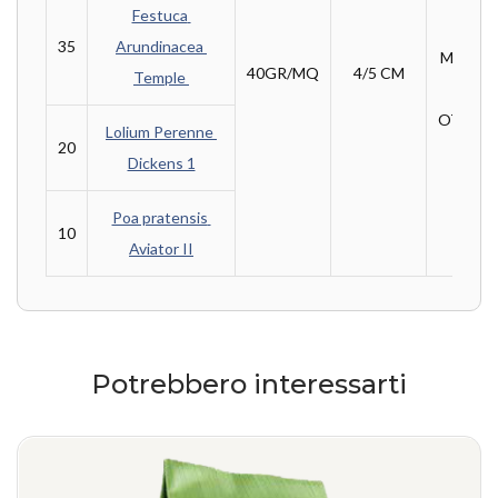
Festuca 
DA 
35
Arundinacea 
MARZO
40GR/MQ
4/5 CM
Temple 
OTTOB
Lolium Perenne 
20
Dickens 1
Poa pratensis 
10
Aviator II
Potrebbero interessarti