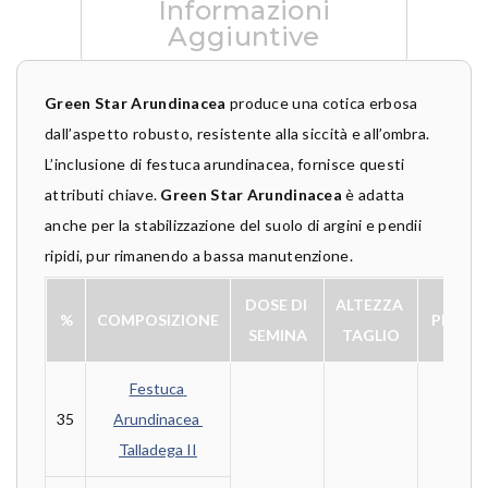
Informazioni
Aggiuntive
Green Star Arundinacea
produce una cotica erbosa
dall’aspetto robusto, resistente alla siccità e all’ombra.
L’inclusione di festuca arundinacea, fornisce questi
attributi chiave.
Green Star Arundinacea
è adatta
anche per la stabilizzazione del suolo di argini e pendii
ripidi, pur rimanendo a bassa manutenzione.
DOSE DI 
ALTEZZA 
%
COMPOSIZIONE
PERIO
SEMINA
TAGLIO
Festuca 
35
Arundinacea 
Talladega II