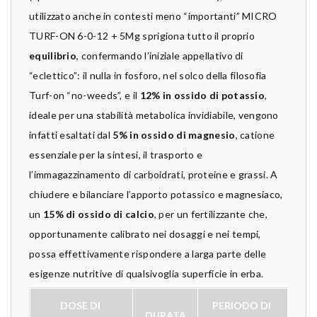
utilizzato anche in contesti meno “importanti” MICRO
TURF-ON 6-0-12 + 5Mg sprigiona tutto il proprio
equilibrio
, confermando l’iniziale appellativo di
“eclettico”: il nulla in fosforo, nel solco della filosofia
Turf-on “no-weeds”, e il
12% in ossido di potassio
,
ideale per una stabilità metabolica invidiabile, vengono
infatti esaltati dal
5% in ossido di magnesio
, catione
essenziale per la sintesi, il trasporto e
l’immagazzinamento di carboidrati, proteine e grassi. A
chiudere e bilanciare l’apporto potassico e magnesiaco,
un
15% di ossido di calcio
, per un fertilizzante che,
opportunamente calibrato nei dosaggi e nei tempi,
possa effettivamente rispondere a larga parte delle
esigenze nutritive di qualsivoglia superficie in erba.
DOSE DI 
PERIODO DI 
DURATA