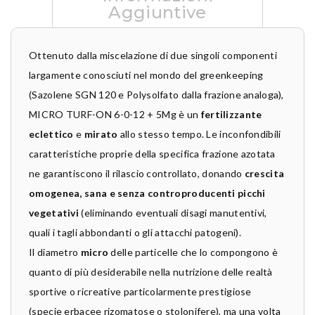
Aggiuntive
Ottenuto dalla miscelazione di due singoli componenti
largamente conosciuti nel mondo del greenkeeping
(Sazolene SGN 120 e Polysolfato dalla frazione analoga),
MICRO TURF-ON 6-0-12 + 5Mg è un
fertilizzante
eclettico
e
mirato
allo stesso tempo. Le inconfondibili
caratteristiche proprie della specifica frazione azotata
ne garantiscono il rilascio controllato, donando
crescita
omogenea, sana e senza controproducenti picchi
vegetativi
(eliminando eventuali disagi manutentivi,
quali i tagli abbondanti o gli attacchi patogeni).
Il diametro
micro
delle particelle che lo compongono è
quanto di più desiderabile nella nutrizione delle realtà
sportive o ricreative particolarmente prestigiose
(specie erbacee rizomatose o stolonifere), ma una volta