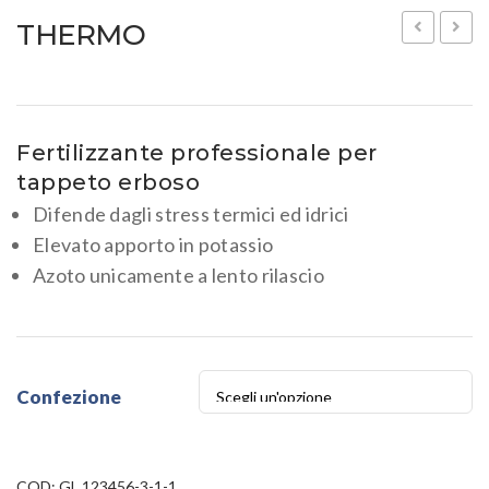
THERMO
THER
6-
0-
Fertilizzante professionale per
12
tappeto erboso
+5Mg
Difende dagli stress termici ed idrici
Elevato apporto in potassio
Azoto unicamente a lento rilascio
Confezione
COD:
GL 123456-3-1-1