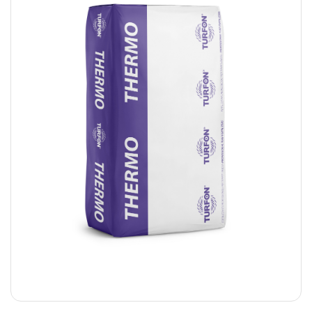
Prato fiorito
RICHIEDI INFORMAZIONI
Idrosemina
Paesaggio
EN
DE
Ornamentali
Speciali
Ripopolazione insetti