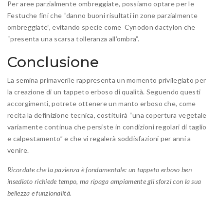
Per aree parzialmente ombreggiate, possiamo optare per le
Festuche fini che “danno buoni risultati in zone parzialmente
ombreggiate”, evitando specie come Cynodon dactylon che
“presenta una scarsa tolleranza all’ombra”.
Conclusione
La semina primaverile rappresenta un momento privilegiato per
la creazione di un tappeto erboso di qualità. Seguendo questi
accorgimenti, potrete ottenere un manto erboso che, come
recita la definizione tecnica, costituirà “una copertura vegetale
variamente continua che persiste in condizioni regolari di taglio
e calpestamento” e che vi regalerà soddisfazioni per anni a
venire.
Ricordate che la pazienza è fondamentale: un tappeto erboso ben
insediato richiede tempo, ma ripaga ampiamente gli sforzi con la sua
bellezza e funzionalità.