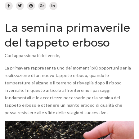
Prato fiorito
RICHIEDI INFORMAZIONI
Idrosemina
Paesaggio
EN
DE
La semina primaverile
Ornamentali
del tappeto erboso
Speciali
Ripopolazione insetti
Cari appassionati del verde,
La primavera rappresenta uno dei momenti più opportuni per la
realizzazione di un nuovo tappeto erboso, quando le
temperature si alzano e il terreno si risveglia dopo il riposo
invernale. In questo articolo affronteremo i passaggi
fondamentali e le accortezze necessarie per la semina del
tappeto erboso e ottenere un manto erboso di qualità che
possa resistere alle sfide delle stagioni successive.