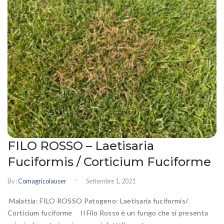
FILO ROSSO – Laetisaria
Fuciformis / Corticium Fuciforme
-
By :
Comagricolauser
Settembre 1, 2021
Malattia: FILO ROSSO Patogeno: Laetisaria fuciformis/
Corticium fuciforme Il Filo Rosso è un fungo che si presenta