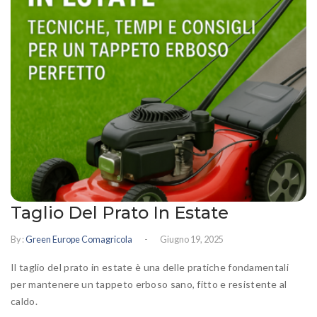
Prato fiorito
RICHIEDI INFORMAZIONI
Idrosemina
Paesaggio
EN
DE
Ornamentali
Speciali
Ripopolazione insetti
Taglio Del Prato In Estate
-
By :
Green Europe Comagricola
Giugno 19, 2025
Il taglio del prato in estate è una delle pratiche fondamentali
per mantenere un tappeto erboso sano, fitto e resistente al
caldo.