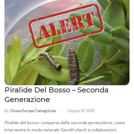
Prato fiorito
RICHIEDI INFORMAZIONI
Idrosemina
Paesaggio
EN
DE
Ornamentali
Speciali
Ripopolazione insetti
Piralide Del Bosso – Seconda
Generazione
-
By :
Green Europe Comagricola
Giugno 19, 2025
Piralide del bosso: comparsa della seconda generazione, come
intervenire in modo naturale Gentili clienti e collaboratori,