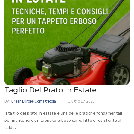
Prato fiorito
RICHIEDI INFORMAZIONI
Idrosemina
Paesaggio
EN
DE
Ornamentali
Speciali
Ripopolazione insetti
Taglio Del Prato In Estate
-
By :
Green Europe Comagricola
Giugno 19, 2025
Il taglio del prato in estate è una delle pratiche fondamentali
per mantenere un tappeto erboso sano, fitto e resistente al
caldo.