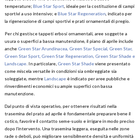
temperature;
Blue Star Sport
, ideale per la costituzione di campi
sportivi a uso intensivo; e
Blue Star Regeneration
, indicato per
la rigenerazione di campi sportivi e prati ornamentali di pregio.
Per chi gestisce tappeti erbosi ornamentali, aree soggette a
usura o superfici a bassa manutenzione, il piano di aprile include
anche
Green Star Arundinacea
,
Green Star Special
,
Green Star
,
Green Star Sport
,
Green Star Regeneration
,
Green Star Shade
e
Landscape
.
In particolare,
Green Star Shade
viene presentato
come miscela versatile in condizioni sia ombreggiate sia
soleggiate, mentre
Landscape
è indicato per aree pubbliche e
rinverdimenti economici su ampie superfici con bassa
manutenzione.
Dal punto di vista operativo, per ottenere risultati nella
trasemina del prato ad aprile è fondamentale preparare bene il
cotico, favorire il contatto seme-suolo e irrigare in modo preciso
dopo l’intervento. Una trasemina leggera, eseguita nelle zone
rade o deboli, può migliorare sensibilmente densità e uniformità