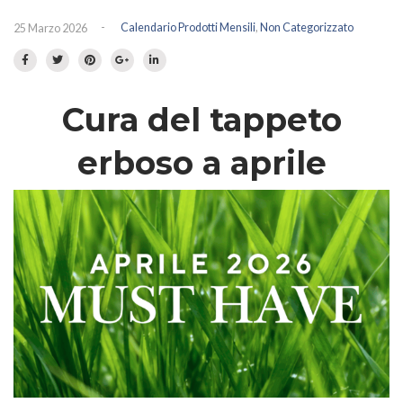
Prato fiorito
RICHIEDI INFORMAZIONI
-
Calendario Prodotti Mensili
,
Non Categorizzato
25 Marzo 2026
Idrosemina
Paesaggio
EN
DE
Ornamentali
Cura del tappeto
Speciali
Ripopolazione insetti
erboso a aprile