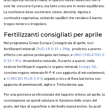
solo far crescere il prato, ma farlo crescere in modo equilibrato.
La nutrizione deve sostenere colore, densità, vigoria e
continuità vegetativa, evitando squilibri che rendano il manto
troppo tenero o irregolare.
Fertilizzanti consigliati per aprile
Nel programma Green Europe Comagricola di aprile, tra i
fertilizzanti minerali
DUO 18-0-15 + 2Mg
,
prodotto a pronto
effetto con azione prolungata nel tempo, e
UNO CHELATED 0-
0-10 + 3Fe
,
rinverdente naturale. Accanto a questi, nella
sezione fertilizzanti organici e organo-minerali,
Energy-GE
,
concime organo-minerale N-P-K con aggiunta di microelementi,
e
O-MICRO PLUS 5-0-0
, organico ricco di flora batterica con
aggiunta di amminoacidi, alghe e Trichoderma spp.
Per una gestione professionale del tappeto erboso ad aprile, la
concimazione va quindi valutata in funzione dello stato del
prato, del tipo di superficie e del livello manutentivo. Su prati