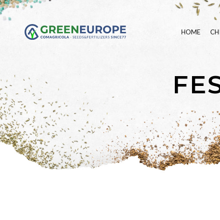
HOME
CH
FE