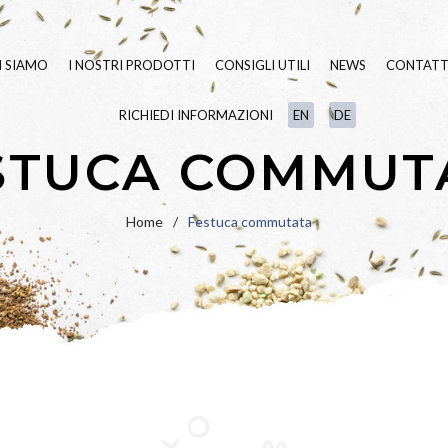
I SIAMO
I NOSTRI PRODOTTI
CONSIGLI UTILI
NEWS
CONTATT
RICHIEDI INFORMAZIONI
EN
DE
SEMENTI TAPPETO ERBOSO
BLUE
LINE
STUCA COMMUT
FERTILIZZANTI
GREEN
LINE
LINEA
BIO
VARIETÀ IN PU
Home
/
Festuca commutata
UMETTANTI E SURFATTANTI
PRATO FIORITO
PAESAGGIO
IDROSEMINA
ORNAMENTALI
SPECIALI
RIPOPOLAZION