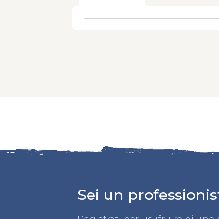
Sei un professionis
Registrati per usufruire di uno