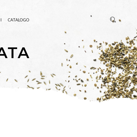
I
CATALOGO
ATA
REZZA
E INSETTI