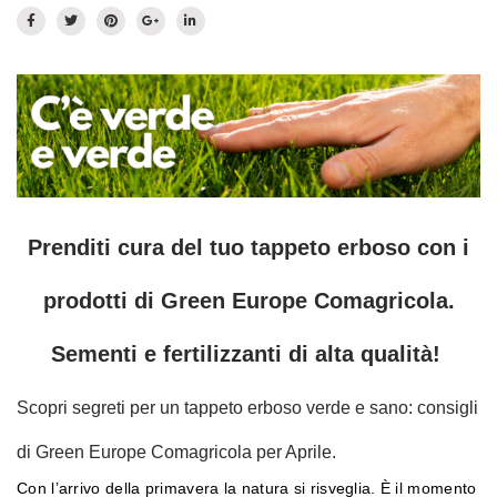
Prato fiorito
RICHIEDI INFORMAZIONI
Idrosemina
Paesaggio
EN
DE
Ornamentali
Speciali
Ripopolazione insetti
Prenditi cura del tuo tappeto erboso con i
prodotti di Green Europe Comagricola.
Sementi e fertilizzanti di alta qualità!
Scopri segreti per un tappeto erboso verde e sano: consigli
di Green Europe Comagricola per Aprile.
Con l’arrivo della primavera la natura si risveglia. È il momento