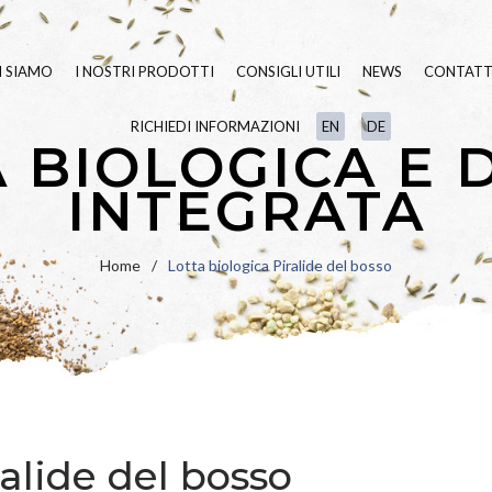
I SIAMO
I NOSTRI PRODOTTI
CONSIGLI UTILI
NEWS
CONTATT
RICHIEDI INFORMAZIONI
EN
DE
SEMENTI TAPPETO ERBOSO
 BIOLOGICA E 
BLUE
LINE
FERTILIZZANTI
INTEGRATA
GREEN
LINE
LINEA
BIO
VARIETÀ IN PU
UMETTANTI E SURFATTANTI
Home
/
Lotta biologica Piralide del bosso
PRATO FIORITO
PAESAGGIO
IDROSEMINA
ORNAMENTALI
SPECIALI
RIPOPOLAZION
ralide del bosso