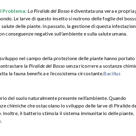
Il Problema:
La Piralide del Bosso
è diventata una vera e propria p
ondo. Le larve di questo insetto si nutrono delle foglie del bo
a salute delle piante. In passato, la gestione di questa infestazio
on conseguenze negative sull’ambiente e sulla salute umana.
 sviluppo nel campo della protezione delle piante hanno portato 
contrastare la
Piralide del Bosso
senza ricorrere a sostanze chimi
atta la fauna benefica e l’ecosistema circostante.
Bacillus
terio del suolo naturalmente presente nell’ambiente. Quando
nze chimiche che ostacolano lo sviluppo delle larve di Piralide d
 Inoltre, il batterio stimola il sistema immunitario delle piante,
.