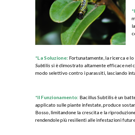
*
m
l
c
*La Soluzione:
Fortunatamente, la ricerca e lo
Subtilis
si è dimostrato altamente efficace nel 
modo selettivo contro i parassiti, lasciando int
*Il Funzionamento
:
Bacillus Subtilis è un bat
applicato sulle piante infestate, produce sosta
Bosso, limitandone la crescita e la riproduzione.
rendendole più resilienti alle infestazioni future