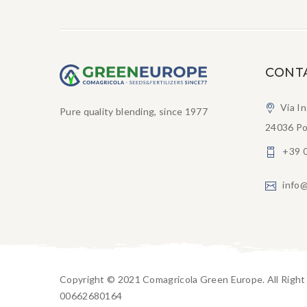
CONT
Via I
Pure quality blending, since 1977
24036 Po
+39 
info@
Copyright © 2021 Comagricola Green Europe. All Righ
00662680164