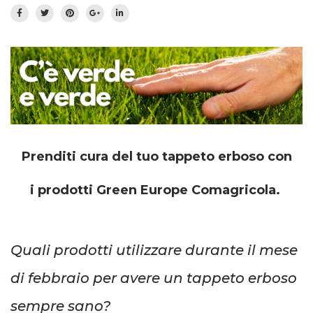
Prato fiorito
RICHIEDI INFORMAZIONI
Idrosemina
Paesaggio
EN
DE
Ornamentali
Speciali
Ripopolazione insetti
Prenditi cura del tuo tappeto erboso con
i prodotti Green Europe Comagricola.
Quali prodotti utilizzare durante il mese
di febbraio per avere un tappeto erboso
sempre sano?