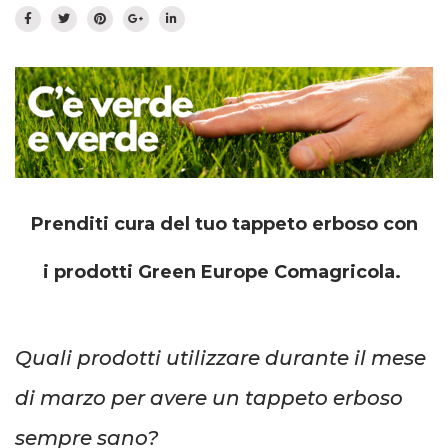
Prato fiorito
RICHIEDI INFORMAZIONI
Idrosemina
Paesaggio
EN
DE
Ornamentali
Speciali
Ripopolazione insetti
Prenditi cura del tuo tappeto erboso con
i prodotti Green Europe Comagricola.
Quali prodotti utilizzare durante il mese
di marzo per avere un tappeto erboso
sempre sano?