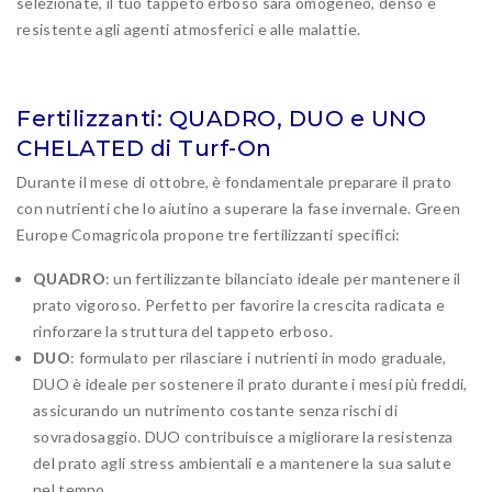
selezionate, il tuo tappeto erboso sarà omogeneo, denso e
resistente agli agenti atmosferici e alle malattie.
Fertilizzanti: QUADRO, DUO e UNO
CHELATED di Turf-On
Durante il mese di ottobre, è fondamentale preparare il prato
con nutrienti che lo aiutino a superare la fase invernale. Green
Europe Comagricola propone tre fertilizzanti specifici:
QUADRO
: un fertilizzante bilanciato ideale per mantenere il
prato vigoroso. Perfetto per favorire la crescita radicata e
rinforzare la struttura del tappeto erboso.
DUO
: formulato per rilasciare i nutrienti in modo graduale,
DUO è ideale per sostenere il prato durante i mesi più freddi,
assicurando un nutrimento costante senza rischi di
sovradosaggio. DUO contribuisce a migliorare la resistenza
del prato agli stress ambientali e a mantenere la sua salute
nel tempo.