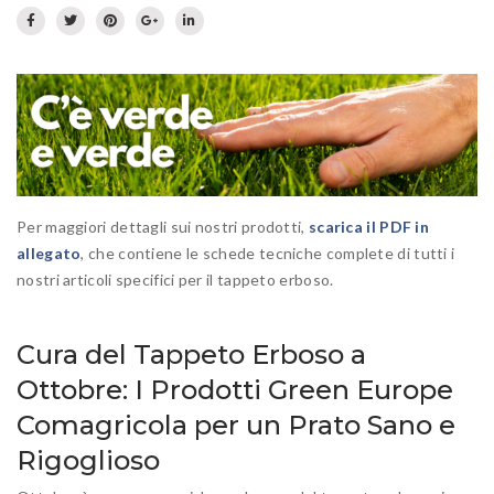
Prato fiorito
RICHIEDI INFORMAZIONI
Idrosemina
Paesaggio
EN
DE
Ornamentali
Speciali
Ripopolazione insetti
Per maggiori dettagli sui nostri prodotti,
scarica il PDF in
allegato
, che contiene le schede tecniche complete di tutti i
nostri articoli specifici per il tappeto erboso.
Cura del Tappeto Erboso a
Ottobre: I Prodotti Green Europe
Comagricola per un Prato Sano e
Rigoglioso