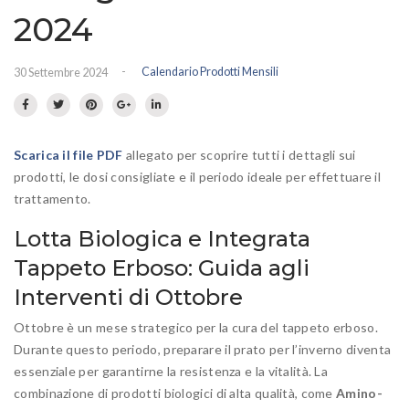
Prato fiorito
RICHIEDI INFORMAZIONI
2024
Idrosemina
Paesaggio
EN
DE
-
Calendario Prodotti Mensili
30 Settembre 2024
Ornamentali
Speciali
Ripopolazione insetti
Scarica il file PDF
allegato per scoprire tutti i dettagli sui
prodotti, le dosi consigliate e il periodo ideale per effettuare il
trattamento.
Lotta Biologica e Integrata
Tappeto Erboso: Guida agli
Interventi di Ottobre
Ottobre è un mese strategico per la cura del tappeto erboso.
Durante questo periodo, preparare il prato per l’inverno diventa
essenziale per garantirne la resistenza e la vitalità. La
combinazione di prodotti biologici di alta qualità, come
Amino-