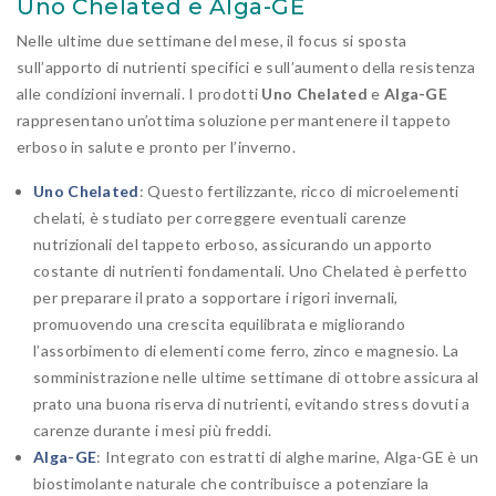
Uno Chelated e Alga-GE
Nelle ultime due settimane del mese, il focus si sposta
sull’apporto di nutrienti specifici e sull’aumento della resistenza
alle condizioni invernali. I prodotti
Uno Chelated
e
Alga-GE
rappresentano un’ottima soluzione per mantenere il tappeto
erboso in salute e pronto per l’inverno.
Uno Chelated
: Questo fertilizzante, ricco di microelementi
chelati, è studiato per correggere eventuali carenze
nutrizionali del tappeto erboso, assicurando un apporto
costante di nutrienti fondamentali. Uno Chelated è perfetto
per preparare il prato a sopportare i rigori invernali,
promuovendo una crescita equilibrata e migliorando
l’assorbimento di elementi come ferro, zinco e magnesio. La
somministrazione nelle ultime settimane di ottobre assicura al
prato una buona riserva di nutrienti, evitando stress dovuti a
carenze durante i mesi più freddi.
Alga-GE
: Integrato con estratti di alghe marine, Alga-GE è un
biostimolante naturale che contribuisce a potenziare la