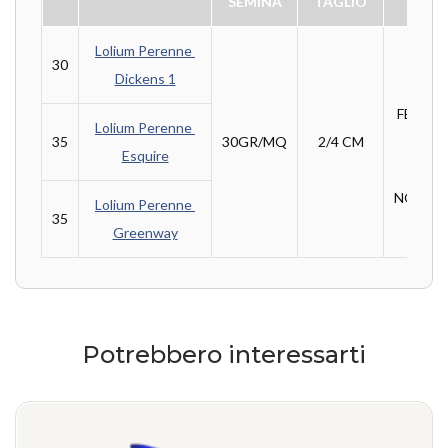
SEMINA
TAGLIO
Lolium Perenne 
30
Dickens 1
DA 
FEBBRA
Lolium Perenne 
35
30GR/MQ
2/4 CM
A
Esquire
NOVEM
Lolium Perenne 
35
Greenway
Potrebbero interessarti