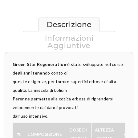
Descrizione
Informazioni
Aggiuntive
Green Star Regeneration
è stato sviluppato nel corso
degli anni tenendo conto di
queste esigenze, per fornire superfici erbose di alta
qualità. La miscela di Lolium
Perenne permette alla cotica erbosa di riprendersi
velocemente dai danni provocati
dall’uso intensivo.
DOSE DI 
ALTEZZA 
%
COMPOSIZIONE
PERIO